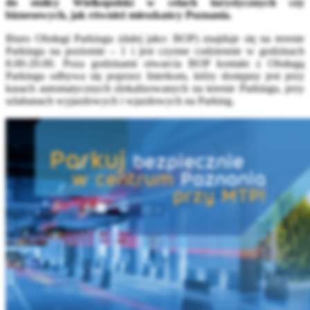
do stolicy Wielkopolski w celach turystycznych czy
biznesowych, jak również mieszkańcy Poznania.
Biuro Obsługi Parkingu (dalej jako: BOP) znajduje się na terenie
Parkingu na poziomie – 1 i jest czynne codziennie w godzinach
8.00-20.00. Poza godzinami otwarcia BOP kontakt z Obsługą
Parkingu odbywa się poprzez Interkom, który dostępny jest przy
kasach automatycznych zlokalizowanych na terenie Parkingu, przy
szlabanach wyjazdowych i wjazdowych na Parking.