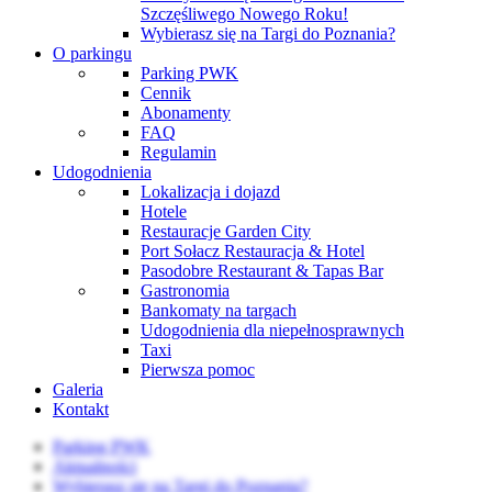
Szczęśliwego Nowego Roku!
Wybierasz się na Targi do Poznania?
O parkingu
Parking PWK
Cennik
Abonamenty
FAQ
Regulamin
Udogodnienia
Lokalizacja i dojazd
Hotele
Restauracje Garden City
Port Sołacz Restauracja & Hotel
Pasodobre Restaurant & Tapas Bar
Gastronomia
Bankomaty na targach
Udogodnienia dla niepełnosprawnych
Taxi
Pierwsza pomoc
Galeria
Kontakt
Parking PWK
Aktualności
Wybierasz się na Targi do Poznania?