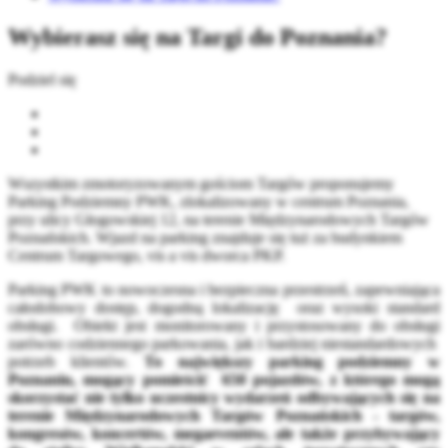
Wybierasz się na Targi do Poznania?
Podziel się
Wszystkim zmotoryzowanym gościom Targów proponujemy
Parking Podziemny PWK, zlokalizowany w centrum Poznania,
przy ulicy Głogowskiej 12, na terenie Międzynarodowych Targów
Poznańskich. Wjazd na parking znajduje się tuż za budynkiem
Centrum Targowego, vis a vis dworca PKP.
Parking PWK to nowoczesna i bezpieczna przestrzeń, zapewniająca
całodobowy dostęp, dogodną lokalizację oraz wysoki standard
obsługi. Obiekt jest monitorowany i przystosowany do obsługi
zarówno codziennego parkowania, jak i bardziej niestandardowych
potrzeb klientów.
To największy parking podziemny w
Poznaniu, mogący pomieścić 650 pojazdów, z którego mogą
skorzystać nie tylko uczestnicy wydarzeń odbywających się na
terenie Międzynarodowych Targów Poznańskich - targów,
kongresów, koncertów, megaeventów, ale także przybywający