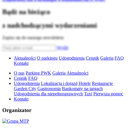
Bądź na bieżąco
z nadchodzącymi wydarzeniami
Zapisz się do naszego newslettera
Wyślij
Aktualności
O parkingu
Udogodnienia
Cennik
Galeria
FAQ
Kontakt
O nas
Parking PWK
Galeria
Aktualności
Cennik
FAQ
Udogodnienia
Lokalizacja i dojazd
Hotele
Restauracje
Garden City
Gastronomia
Bankomaty na targach
Udogodnienia dla niepełnosprawnych
Taxi
Pierwsza pomoc
Kontakt
Organizator