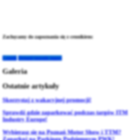
Zachęcamy do zapoznania się z cennikiem:
Cennik
Dojazd (google maps)
Galeria
Ostatnie artykuły
Skorzystaj z wakacyjnej promocji!
Sprawdź gdzie zaparkować podczas targów ITM
Industry Europe!
Wybierasz się na Poznań Motor Show i TTM?
Zaparkuj na Parkingu Podziemnym PWK!