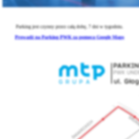
Parking jest czynny przez całą dobę, 7 dni w tygodniu.
Prowadź na Parking PWK za pomocą Google Maps