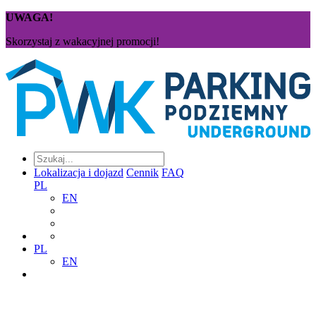
UWAGA!
Skorzystaj z wakacyjnej promocji!
Lokalizacja i dojazd
Cennik
FAQ
PL
EN
PL
EN