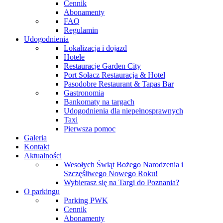
Cennik
Abonamenty
FAQ
Regulamin
Udogodnienia
Lokalizacja i dojazd
Hotele
Restauracje Garden City
Port Sołacz Restauracja & Hotel
Pasodobre Restaurant & Tapas Bar
Gastronomia
Bankomaty na targach
Udogodnienia dla niepełnosprawnych
Taxi
Pierwsza pomoc
Galeria
Kontakt
Aktualności
Wesołych Świąt Bożego Narodzenia i
Szczęśliwego Nowego Roku!
Wybierasz się na Targi do Poznania?
O parkingu
Parking PWK
Cennik
Abonamenty