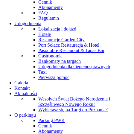
Cennik
Abonamenty
FAQ
Regulamin
Udogodnienia
Lokalizacja i dojazd
Hotele
Restauracje Garden City
Port Sołacz Restauracja & Hotel
Pasodobre Restaurant & Tapas Bar
Gastronomia
Bankomaty na targach
Udogodnienia dla niepełnosprawnych
Taxi
Pierwsza pomoc
Galeria
Kontakt
Aktualności
Wesołych Świąt Bożego Narodzenia i
Szczęśliwego Nowego Roku!
Wybierasz się na Targi do Poznania?
O parkingu
Parking PWK
Cennik
Abonamenty