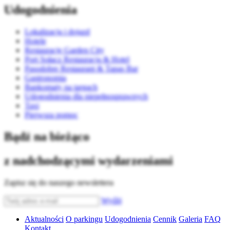
Udogodnienia
Lokalizacja i dojazd
Hotele
Restauracje Garden City
Port Sołacz Restauracja & Hotel
Pasodobre Restaurant & Tapas Bar
Gastronomia
Bankomaty na targach
Udogodnienia dla niepełnosprawnych
Taxi
Pierwsza pomoc
Bądź na bieżąco
z nadchodzącymi wydarzeniami
Zapisz się do naszego newslettera
Wyślij
Aktualności
O parkingu
Udogodnienia
Cennik
Galeria
FAQ
Kontakt