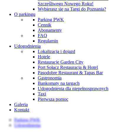
Szczęśliwego Nowego Roku!
Wybierasz się na Targi do Poznania?
O parkingu
Parking PWK
Cennik
Abonamenty
FAQ
Regulamin
Udogodnienia
Lokalizacja i dojazd
Hotele
Restauracje Garden City
Port Sołacz Restauracja & Hotel
Pasodobre Restaurant & Tapas Bar
Gastronomia
Bankomaty na targach
Udogodnienia dla niepełnosprawnych
Taxi
Pierwsza pomoc
Galeria
Kontakt
Parking PWK
Udogodnienia