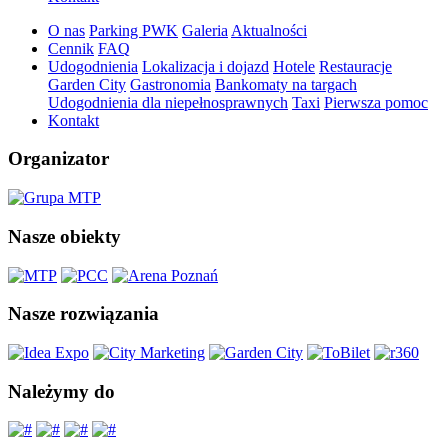
O nas
Parking PWK
Galeria
Aktualności
Cennik
FAQ
Udogodnienia
Lokalizacja i dojazd
Hotele
Restauracje
Garden City
Gastronomia
Bankomaty na targach
Udogodnienia dla niepełnosprawnych
Taxi
Pierwsza pomoc
Kontakt
Organizator
Nasze obiekty
Nasze rozwiązania
Należymy do