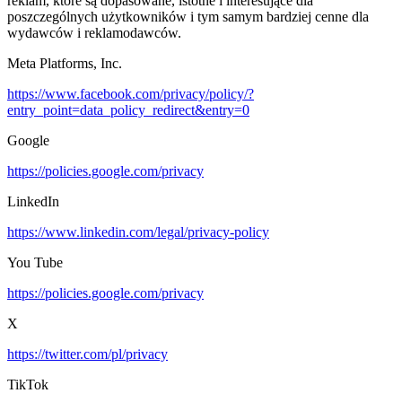
reklam, które są dopasowane, istotne i interesujące dla
poszczególnych użytkowników i tym samym bardziej cenne dla
wydawców i reklamodawców.
Meta Platforms, Inc.
https://www.facebook.com/privacy/policy/?
entry_point=data_policy_redirect&entry=0
Google
https://policies.google.com/privacy
LinkedIn
https://www.linkedin.com/legal/privacy-policy
You Tube
https://policies.google.com/privacy
X
https://twitter.com/pl/privacy
TikTok