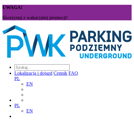
UWAGA!
Skorzystaj z wakacyjnej promocji!
Lokalizacja i dojazd
Cennik
FAQ
PL
EN
PL
EN