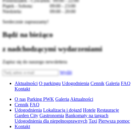
Poniedziałek - Czwartek: 09:00 - 22:00
Piątek - Sobota: 09:00 - 23:00
Niedziela: 09:00 - 20:00
Serdecznie zapraszamy!
Bądź na bieżąco
z nadchodzącymi wydarzeniami
Zapisz się do naszego newslettera
Wyślij
Aktualności
O parkingu
Udogodnienia
Cennik
Galeria
FAQ
Kontakt
O nas
Parking PWK
Galeria
Aktualności
Cennik
FAQ
Udogodnienia
Lokalizacja i dojazd
Hotele
Restauracje
Garden City
Gastronomia
Bankomaty na targach
Udogodnienia dla niepełnosprawnych
Taxi
Pierwsza pomoc
Kontakt