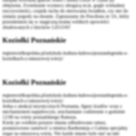
oblężenia. Zwiedzanie wystawy ubogacą m.in. gogle wirtualnej
rzeczywistości, czujnik ruchu do sterowania światłem, czy ster do
zmiany pogody na ekranie. Zapraszamy do Pawilonu nr 3A, który
przemienieni się w magiczną krainę wielkich opowieści
zbudowanych z klocków LEGO®!
Koziołki Poznańskie
regionwielkopolska.pl/artykuly-kultura-ludowa/poznanlegenda-o-
koziolkach-z-ratuszowej-wiezy/
Koziołki Poznańskie
regionwielkopolska.pl/artykuly-kultura-ludowa/poznanlegenda-o-
koziolkach-z-ratuszowej-wiezy/
Jedna z atrakcji turystycznych Poznania, figury kozłów wraz z
mechanizmem napędowym, uruchamiane codziennie o godzinie
12:00 na wieży poznańskiego Ratusza.
Kiedy po wielkim pożarze miasta odbudowano ratusz,
postanowiono zamówić u mistrza Bartłomieja z Gubina specjalny
zegar na ratuszową wieżę. Nie każde miasto było stać na taki