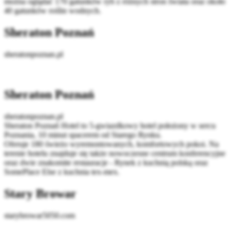
można oglądać 170 gatunków ryb z różnych stron świata oraz około
40 gatunków roślin wodnych.
Sheraton Poznań
sheratonpoznan.pl
Sheraton Poznań
sheratonpoznan.pl
Sheraton Poznań Hotel to 5-gwiazdkowy hotel położony w sercu
Poznania, 10 minut spacerem od Starego Rynku.
Oferuje 180 świeżo wyremontowanych, komfortowych pokoi. Na
terenie hotelu znajduje się także nowoczesne centrum konferencyjne
oraz dwie znakomite restauracje - Rynek z kuchnią polską oraz
SomePlace Else z kuchnia tex-mex.
Stary Browar
starybrowar5050.com