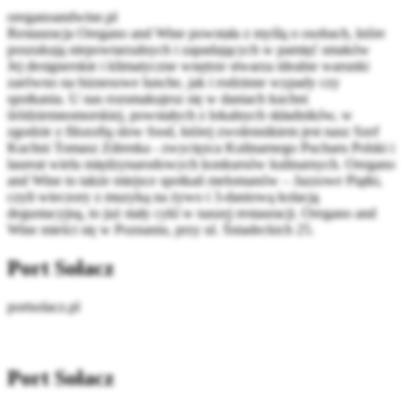
oreganoandwine.pl
Restauracja Oregano and Wine powstała z myślą o osobach, które
poszukują niepowtarzalnych i zapadających w pamięć smaków
Jej designerskie i klimatyczne wnętrze stwarza idealne warunki
zarówno na biznesowe lunche, jak i rodzinne wypady czy
spotkania. U nas rozsmakujesz się w daniach kuchni
śródziemnomorskiej, powstałych z lokalnych składników, w
zgodzie z filozofią slow food, której zwolennikiem jest nasz Szef
Kuchni Tomasz Zdrenka - zwycięzca Kulinarnego Pucharu Polski i
laureat wielu międzynarodowych konkursów kulinarnych. Oregano
and Wine to także miejsce spotkań melomanów – Jazzowe Piątki,
czyli wieczory z muzyką na żywo i 3-daniową kolacją
degustacyjną, to już stały cykl w naszej restauracji. Oregano and
Wine mieści się w Poznaniu, przy ul. Śniadeckich 25.
Port Sołacz
portsolacz.pl
Port Sołacz