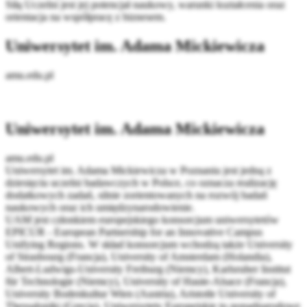
Siłą Uczelni jest jej potencjał naukowy, warunki kształcenia oraz
orientacja na współpracę z biznesem.
Uniwersytet im. Adama Mickiewicza
amu.edu.pl
Uniwersytet im. Adama Mickiewicza
amu.edu.pl
Uniwersytet im. Adama Mickiewicza w Poznaniu jest jedną z
dziesięciu uczelni badawczych w Polsce, co oznacza realizację
dodatkowych zadań, silnie zorientowanych na rozwój badań
naukowych oraz ich umiędzynarodowienie.
UAM jest członkiem europejskiego konsorcjum uniwersytetów
EPICUR - European Partnership for an Innovative Campus
Unifying Regions. W skład konsorcjum wchodzą także University
of Strasbourg (Francja), University of Amsterdam (Holandia),
Albert‐Ludwigs‐University Freiburg (Niemcy), Karlsruher Institut
für Technologie (Niemcy), University of Haute‐Alsace (Francja),
University Bodenkultur Wien (Austria), Aristotle University of
Thessaloniki (Grecja). Uniwersytety Europejskie to ponadnarodowe