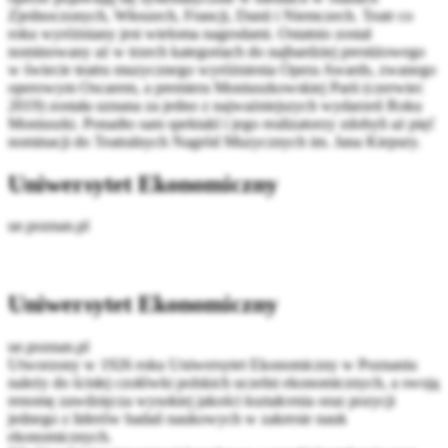
Zjednoczonych, Włoszech, Francji, Danii i Niemczech. Teatr co
roku wyróżniany jest wieloma nagrodami. Ostatnio został
nominowany aż w trzech kategoriach do najbardziej prestiżowego
w świecie teatru muzycznego wyróżnienia Opera Awards, zwanego
operowym Oscarem, a premiera Moniuszkowskiej Parii (czerwiec
2019) została uznana za jedno z najważniejszych wydarzeń Roku
Moniuszki. Ponadto sam spektakl i jego realizatorzy zdobyli aż pięć
nominacji do Teatralnych Nagród Muzycznych im. Jana Kiepury.
Uniwersytet Ekonomiczny
ue.poznan.pl
Uniwersytet Ekonomiczny
ue.poznan.pl
Utworzony w 1926 roku Uniwersytet Ekonomiczny w Poznaniu
należy do ścisłej czołówki polskich uczelni ekonomicznych, a swoją
renomę zawdzięcza wysokiej jakości kształcenia oraz pozycji
jednego z liderów badań naukowych w zakresie nauk
ekonomicznych.