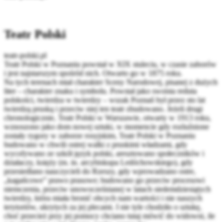
Teatr Polski
teatr-polski.pl
Teatr Polski w Poznaniu powstał w XIX stuleciu, w czasie zaborów
i jest najstarszym spośród nich. Otwarto go w 1875 roku.
Na tych terenach miał charakter Sceny Narodowej, pisanej z dużych
liter – charakter znaku i symbolu. Powstał jako swoista reduta
polskości, twierdza w twierdzy – wszak Poznań był przez sto lat
twierdzą pruską i przeciw niej ten teatr zbudowano. Jeżeli drugi
chronologicznie, Teatr Polski w Warszawie, otwarty w 1913 roku,
wznoszono jako dom nowej sztuki, w momencie gdy rozluźnione
zostały rygory w zaborze rosyjskim, Teatr Polski w Poznaniu
budowano w chwili ostrej walki z pruskimi władzami, gdy
wycofywano ze szkół język polski, aresztowano społeczników i
działaczy, księży (m. in. arcybiskupa Ledóchowskiego), gdy
przesiedlano nauczycieli do Rzeszy, gdy wprowadzano ostre,
„kagańcowe” prawo prasowe; budowano go przeciw procesowi
niemczenia, przeciw unowocześnianej w latach siedemdziesiątych
twierdzy, która miała bronić obcych nam wartości i nie naszych
terytoriów, ukrytych za jej plecami. I nie tyle chodziło o sztukę,
choć przecież przy jej pomocy chciano tutaj mówić do widowni, ile