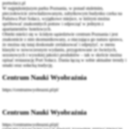
portsolacz.pl
W najpiękniejszym parku Poznania, w ponad stuletnim,
pieczołowicie zrewitalizowanym, zabytkowym budynku czeka na
Państwa Port Sołacz, wyjątkowe miejsce, w którym można
spróbować znakomitych potraw i odpocząć w jednym z
apartamentów hotelowych.
Obiekt mieści się w ścisłym sąsiedztwie centrum Poznania i jest
znakomicie z nim skomunikowany, a otaczająca go natura sprawa,
że można się tutaj doskonale zrelaksować i odprężyć. w menu
klasyki w nowoczesnym wydaniu, przygotowane ze świeżych,
sezonowych i wysokiej jakości produktów – tak w skrócie można
opisać restaurację Port Sołacz. Dania łączą w sobie aktualne trendy i
smaki oraz sołacką tradycję.
Centrum Nauki Wyobraźnia
https://centrumwyobrazni.pl/pl/
Centrum Nauki Wyobraźnia
https://centrumwyobrazni.pl/pl/