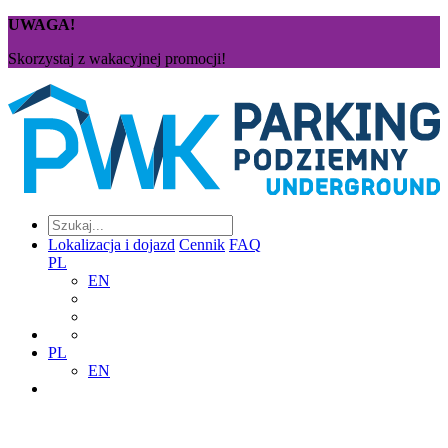
UWAGA!
Skorzystaj z wakacyjnej promocji!
Lokalizacja i dojazd
Cennik
FAQ
PL
EN
PL
EN