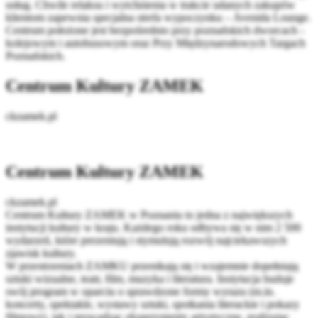
usług. Chwile relaksu i wytchnienia w trakcie udanych zakupów
klientom zapewnia specjalna strefa wypoczynku – Avenida Lounge.
Centrum położone jest bezpośrednio przy poznańskich dworcach -
kolejowym i autobusowym oraz Przy Międzynarodowych Targach
Poznańskich.
Centrum Kultury ZAMEK
ckzamek.pl
Centrum Kultury ZAMEK
ckzamek.pl
Centrum Kultury ZAMEK w Poznaniu to jedna z największych
instytucji kultury w kraju. Każdego roku odbywa się w nim 2 500
wydarzeń, które prezentują i stymulują rozwój najciekawszych
zjawisk kultury.
W przestrzeniach ZAMKU przenikają się i wzajemnie dopełniają
sztuki wizualne, teatr, film, muzyka i literatura. Instytucja buduje
swój program w oparciu o sprawdzone formy wyrazu (m.in.
koncerty, spektakle, wystawy sztuki, spotkania literackie i pokazy
filmowe), jak i prowadząc eksperymenty artystyczne, realizując