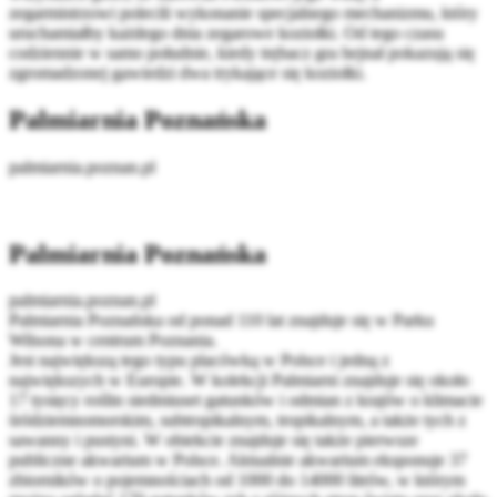
zegarmistrzowi polecili wykonanie specjalnego mechanizmu, który
uruchamiałby każdego dnia zegarowe koziołki. Od tego czasu
codziennie w samo południe, kiedy trębacz gra hejnał pokazują się
zgromadzonej gawiedzi dwa trykające się koziołki.
Palmiarnia Poznańska
palmiarnia.poznan.pl
Palmiarnia Poznańska
palmiarnia.poznan.pl
Palmiarnia Poznańska od ponad 110 lat znajduje się w Parku
Wilsona w centrum Poznania.
Jest największą tego typu placówką w Polsce i jedną z
największych w Europie. W kolekcji Palmiarni znajduje się około
17 tysięcy roślin siedmiuset gatunków i odmian z krajów o klimacie
śródziemnomorskim, subtropikalnym, tropikalnym, a także tych z
sawanny i pustyni. W obiekcie znajduje się także pierwsze
publiczne akwarium w Polsce. Aktualnie akwarium eksponuje 37
zbiorników o pojemnościach od 1000 do 14000 litrów, w którym