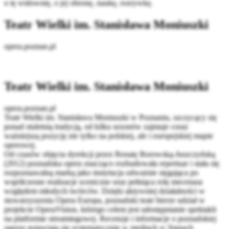
o tę widownię, o jej obronę, naukę, rozrywkę.
Teatr Wielki im. Stanisława Moniuszki
opera.poznan.pl
Teatr Wielki im. Stanisława Moniuszki
opera.poznan.pl
Teatr Wielki im. Stanisława Moniuszki w Poznaniu, szczycący się
ponad stuletnią tradycją, od kilku sezonów zajmuje coraz
ważniejszą pozycję nie tylko na polskiej, ale i europejskiej mapie
operowej.
Od czasów objęcia dyrekcji przez Renatę Borowską-Juszczyńską
(2012) poznańska opera znacząco rozbudowała repertuar i stała się
rozpoznawalną marką jako instytucja odważnie sięgająca po
współczesne realizacje sceniczne oraz pełniąca rolę mecenasa
względem młodych twórców. Dzięki aktywniej działalności w
stowarzyszeniu Opera Europa, poznański teatr bierze udział w
projekcie OperaVision, którego celem jest udostępnianie spektakli
na platformie streamingowej. Recenzje i informacje o poznańskiej
operze pojawiają się systematycznie w mediach w Stanach