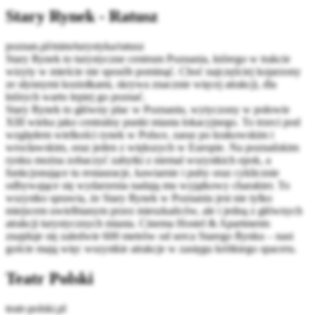
Stary Rynek - Ratusz
poznan.pl/mim/turystyka/ratusz
Stary Rynek to turystyczne centrum Poznania, którego w trakcie
wizyty w mieście nie sposób pominąć. Choć najczęściej kojarzony
ze słynnymi koziołkami, skrywa znacznie więcej atrakcji, dla
których warto lepiej go poznać.
Stary Rynek to główny plac w Poznaniu, wytyczony w połowie
XIII wieku jako centralny punkt miasta lokacyjnego. To trzeci pod
względem wielkości rynek w Polsce, zaraz po krakowskim i
wrocławskim, oraz jeden z większych w Europie. Na poznańskim
rynku można zobaczyć zabytki z niemal wszystkich epok, a
funkcjonujące tu restauracje, kawiarnie i puby oraz cyklicznie
odbywające się wydarzenia nadają mu wyjątkowy charakter. To
wszystko sprawia, że Stary Rynek w Poznaniu jest nie tylko
miejscem uwielbianym przez mieszkańców, ale i jedną z głównych
atrakcji turystycznych miasta. Cinema Hostel & Apartments
znajduje się zaledwie 600 metrów od serca Starego Rynku – nasi
goście mają więc wszystkie atrakcje w zasięgu krótkiego spaceru.
Teatr Polski
teatr-polski.pl