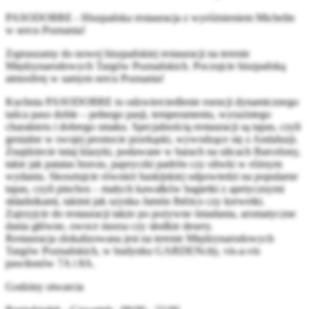
PASODOBRE - Hiszpańska restauracja z wyróżnieniem Michelin
w sercu Poznania!
Zapraszamy do nowej hiszpańskiej restauracji na terenie
Międzynarodowych Targów Poznańskich. Poczujcie hiszpańską
atmosferę w samym sercu Poznania!
Kuchnia PASODOBRE to odzwierciedlenie esencji dynamicznego
tańca paso doble – pełnego pasji, temperamentu, wyrazistego
charakteru i dobrego smaku. Specjalnością restauracji są tapas, czyli
genialne w swojej prostocie przekąski, wywodzące się z Andaluzji.
Znajdziecie tutaj klasyki, podawane w barach na ulicach Barcelony,
takie jak patatas bravas, papryczki padrón czy oliwki w różnym
wydaniu. Skosztujcie również baskijskiej odpowiedzi na popularne
tapas, czyli pinchos – małych kawałków bagietki z apetycznymi
składnikami, takimi jak szynka Jamón Ibérico czy krewetki.
Zajrzyjcie do restauracji także po pożywne śniadania, aromatyczne
dania główne, owoce morza czy słodkie desery.
Restauracja zlokalizowana jest na terenie Międzynarodowych
Targów Poznańskich, w budynku GARDENcity, vis-a-vis
pawilonów 7A i 8A.
Godziny otwarcia