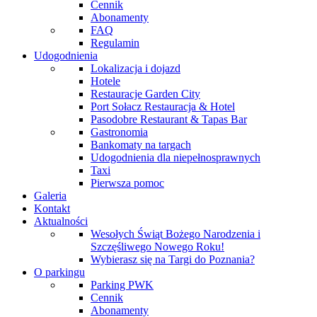
Cennik
Abonamenty
FAQ
Regulamin
Udogodnienia
Lokalizacja i dojazd
Hotele
Restauracje Garden City
Port Sołacz Restauracja & Hotel
Pasodobre Restaurant & Tapas Bar
Gastronomia
Bankomaty na targach
Udogodnienia dla niepełnosprawnych
Taxi
Pierwsza pomoc
Galeria
Kontakt
Aktualności
Wesołych Świąt Bożego Narodzenia i
Szczęśliwego Nowego Roku!
Wybierasz się na Targi do Poznania?
O parkingu
Parking PWK
Cennik
Abonamenty