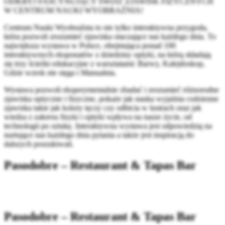
ODKRYJ FASCYNUJĄCY ŚWIAT ZJAWISK FIZYCZNYCH
W CENTRUM NAUKI WYOBRAŹNIA!
Centrum Nauki Wyobraźnia to nie tylko interaktywna przygoda,
która pozwoli zrozumieć zjawiska otaczające nas każdego dnia. To
największa wystawa w Polsce, obejmująca ponad 100
interaktywnych eksponatów z dziedziny optyki, na którą składają
się trzy ścieżki edukacyjne z warsztatami: Barwy, Kalejdoskop,
Gdzie wzrok nie sięga i Manualnia.
Wystawa pozwoli eksperymentalnie zbadać i zrozumieć różnorodne
zjawiska optyczne i fizyczne, pokaże jak nauka wyjaśnia codzienne
zjawiska takie jak kolory tęczy czy odbicia w lustrach oraz jak
wiedza z zakresu fizyki i optyki wpływa na nasze życie, od
technologii po sztukę. Interaktywna wystawa jest odpowiedzią na
nurtujące nas każdego dnia pytania a także jest inspiracją do
dalszych poszukiwań.
Pasodobre – Restaurant & Tapas Bar
Pasodobre – Restaurant & Tapas Bar