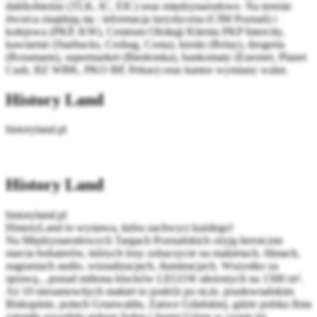
dalekobieżne (TLK, IC, EIC) oraz międzynarodowe. Na terenie
dworca znajdują się : informacja turystyczna (CIM Poznań) i
kolejowa (PKP, KW), Centrum Obsługi Klienta PKP Intercity,
kawiarnie (Starbucks, Crobag, Costa), kioski (Relay), drogeria
(Rossmann), supermarket (Biedronka), bankomaty (Euronet, Planet
Cash, BZ WBK, PKO BP, Pekao) oraz kantor wymiany walut.
History Land
historyland.pl
History Land
historyland.pl
HistoryLand to wystawa, która zachwyci każdego!
Na Międzynarodowych Targach Poznańskich ożyją heroiczne
starcia bohaterów, których losy zobaczycie na makietach, filmach,
nagraniach audio, wizualizacjach, iluminacjach. Wszystko za
sprawą....ponad miliona klocków LEGO® ułożonych na 1500 m².
Aż 10 niesamowitych makiet to podróż po m.in. prasłowiańskim
Biskupinie, polach Grunwaldu, Zatoce Gdańskiej, gdzie polska flota
zatopiła szwedzki galeon Solen i Jasnej Górze w czasie jej