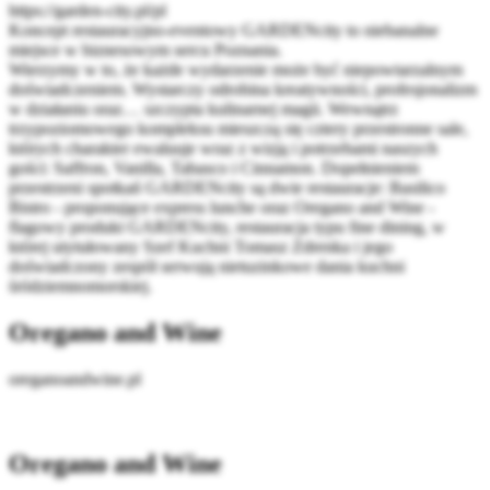
https://garden-city.pl/pl
Koncept restauracyjno-eventowy GARDENcity to niebanalne
miejsce w biznesowym sercu Poznania.
Wierzymy w to, że każde wydarzenie może być niepowtarzalnym
doświadczeniem. Wystarczy odrobina kreatywności, profesjonalizm
w działaniu oraz… szczypta kulinarnej magii. Wewnątrz
trzypoziomowego kompleksu mieszczą się cztery przestronne sale,
których charakter ewaluuje wraz z wizją i potrzebami naszych
gości: Saffron, Vanilla, Tabasco i Cinnamon. Dopełnieniem
przestrzeni spotkań GARDENcity są dwie restauracje: Basilico
Bistro - proponujące express lunche oraz Oregano and Wine -
flagowy produkt GARDENcity, restauracja typu fine dining, w
której utytułowany Szef Kuchni Tomasz Zdrenka i jego
doświadczony zespół serwują nietuzinkowe dania kuchni
śródziemnomorskiej.
Oregano and Wine
oreganoandwine.pl
Oregano and Wine