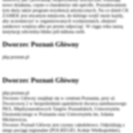
nowe działania, często o charakterze site-specific. Poszukiwaniom
tym służy także program rezydencji artystycznych. Na co dzień CK
ZAMEK jest otwartym miejscem, do którego wejść może każdy,
aby uczestniczyć w organizowanych wydarzeniach, obejrzeć
zamkowe wnętrza albo po prostu odpocząć. W ciągu roku naszą
instytucję odwiedza blisko pół miliona osób.
Dworzec Poznań Główny
pkp.poznan.pl
Dworzec Poznań Główny
pkp.poznan.pl
Dworzec Główny znajduje się w centrum Poznania, przy ul.
Dworcowej 2 w bezpośrednim sąsiedztwie dworca autobusowego
PKS, Międzynarodowych Targów Poznańskich, Uniwersytetu
Ekonomicznego w Poznaniu oraz Uniwersytetu im. Adama
Mickiewicza.
Dworzec Poznań Główny jest czynny całodobowo. Odjeżdżają z
niego pociągi regionalne (POLREGIO, Koleje Wielkopolskie),