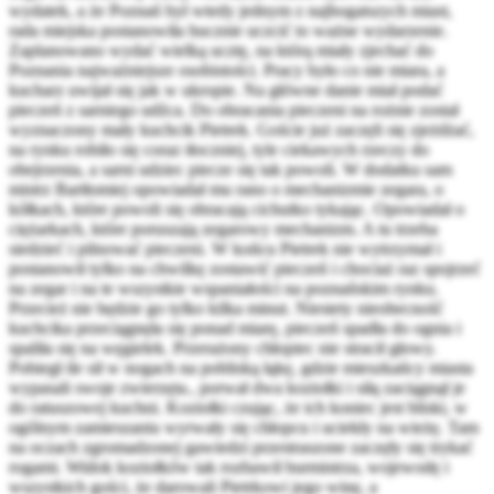
wydatek, a że Poznań był wtedy jednym z najbogatszych miast,
rada miejska postanowiła hucznie uczcić to ważne wydarzenie.
Zaplanowano wydać wielką ucztę, na którą miały zjechać do
Poznania najważniejsze osobistości. Pracy było co nie miara, a
kucharz uwijał się jak w ukropie. Na główne danie miał podać
pieczeń z sarniego udźca. Do obracania pieczeni na rożnie został
wyznaczony mały kuchcik Pietrek. Goście już zaczęli się zjeżdżać,
na rynku robiło się coraz tłoczniej, tyle ciekawych rzeczy do
obejrzenia, a sarni udziec piecze się tak powoli. W dodatku sam
mistrz Bartłomiej opowiadał mu rano o mechanizmie zegara, o
kółkach, które powoli się obracają cichutko tykając. Opowiadał o
ciężarkach, które poruszają zegarowy mechanizm. A tu trzeba
siedzieć i pilnować pieczeni. W końcu Pietrek nie wytrzymał i
postanowił tylko na chwilkę zostawić pieczeń i chociaż raz spojrzeć
na zegar i na te wszystkie wspaniałości na poznańskim rynku.
Przecież nie będzie go tylko kilka minut. Niestety nieobecność
kuchcika przeciągnęła się ponad miarę, pieczeń spadła do ognia i
spaliła się na węgielek. Przerażony chłopiec nie stracił głowy.
Pobiegł ile sił w nogach na pobliską łąkę, gdzie mieszkańcy miasta
wypasali swoje zwierzęta., porwał dwa koziołki i siłą zaciągnął je
do ratuszowej kuchni. Koziołki czując, że ich koniec jest bliski, w
ogólnym zamieszaniu wyrwały się chłopcu i uciekły na wieżę. Tam
na oczach zgromadzonej gawiedzi przestraszone zaczęły się trykać
rogami. Widok koziołków tak rozbawił burmistrza, wojewodę i
wszystkich gości, że darowali Pietrkowi jego winę, a