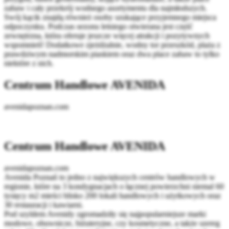
zabaw i cały przekrój wodnego asortymentu dla najmłodszych.
Swój kącik znajdą również osoby szukające przyjemnego miejsca
odpoczynku. Podczas sezonu letniego otwierana jest część
zewnętrzna, która oferuje jeszcze więcej atrakcji i pozytywnych
wspomnień! Dodatkowe zjeżdżalnie, wodny tor przeszkód, plaża z
prawdziwym nadmorskim piaskiem oraz dwa place zabaw to tylko
niektóre z nich.
Centrum Handlowe AVENIDA
avenidapoznan.com
Centrum Handlowe AVENIDA
avenidapoznan.com
Avenida Poznań to jedno z największych centrów handlowych w
regionie, które na 3 kondygnacjach o łącznej powierzchni niemal 60
tysięcy m2 mieści blisko 200 lokali handlowych i użytkowych oraz
30 restauracji i kawiarni.
Pod szyldem Avenidy zgromadziły się najpopularniejsze marki
modowe, obuwnicze, biżuteryjne, czy kosmetyczne, a także szereg