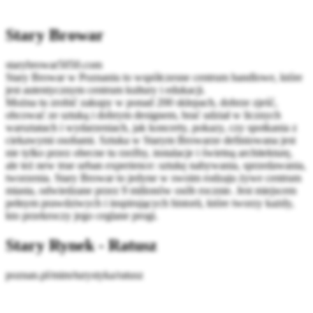
Stary Browar
starybrowar5050.com
Stary Browar w Poznaniu to współczesne centrum handlowe, które
jest autentycznym centrum kultury i edukacji.
Można tu zrobić zakupy w ponad 200 sklepach, dobrze zjeść,
obcować ze sztuką i dobrym designem, brać udział w licznych
warsztatach i wydarzeniach, jak koncerty, pokazy, czy spotkania z
ciekawymi osobami. Sztuka w Starym Browarze definiowana jest
nie tylko przez obecne tu rzeźby, instalacje i świetną architekturę,
ale też new true urban experience: sztukę nabywania, sprzedawania,
tworzenia. Stary Browar to jedyne w swoim rodzaju żywe centrum
miasta, odwiedzane przez 9 milionów osób rocznie. Jest miejscem
pełnym prawdziwych i inspirujących historii, które tworzy każdy,
kto przekroczy jego ceglane progi.
Stary Rynek - Ratusz
poznan.pl/mim/turystyka/ratusz