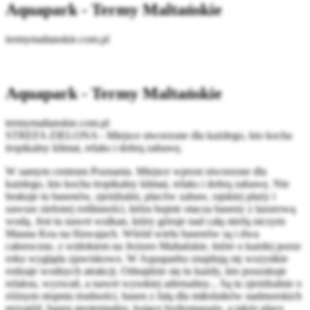
Aquapark - Termy Maltańskie
termymaltanskie.com.pl
Aquapark - Termy Maltańskie
termymaltanskie.com.pl
STREFA ZIELONA - Miejsce stworzone dla każdego, kto kocha
tropikalny klimat, relaks i dobrą zabawę.
W samym centrum Poznania. Miejsce wprost stworzone dla
każdego, kto kocha tropikalny klimat, relaks i dobrą zabawę. Nie
brakuje tu basenów, zjeżdżalni, placów zabaw, rajskiej plaży i
zawsze zielonej roślinności, która bujnie otacza baseny z lazurową
wodą. Jest tu nawet wulkan, który góruje nad całą strefą niczym
Mauna Kea na Hawajach. Wśród wielu basenów są i dwa
całoroczne, z widokiem na Jezioro Maltańskie, które o każdej porze
roku wygląda zjawiskowo. W Aquaparku znajdują się wszystkie
rodzaje wodnych atrakcji. Odnajdzie się tu każdy, kto poszukuje
relaksu, wyzwań, a nawet wysokiej adrenaliny... Są tu zjeżdżalnie o
różnym stopniu trudności, basen z falą dla miłośników nadmorskich
przygód, basen geotermalny, kojące hydromasaże, a także place