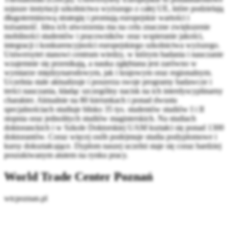
sojusze instytucji szkolnictwa wyższego z całej UE, które podzielają
długoterminową strategię i promują europejskie wartości i
tożsamość. Idea ich utworzenia ma na celu znaczne zwiększenie
mobilności studentów i pracowników oraz wspieranie jakości,
integracji i konkurencyjności europejskiego szkolnictwa wyższego.
Uniwersytet stanowi centrum wiedzy, w którym badania i nauczanie
wzajemnie się przenikają, a nauka zgłębiana jest zarówno w
wymiarze międzynarodowym, jak i krajowym oraz regionalnym.
Uczelnia stale aktualizuje i poszerza swoje programy badawcze i
treści nauczania, kładąc szczególny nacisk na ich interdyscyplinarny
charakter. Aktualnie na 80 kierunkach i ponad dwustu
specjalnościach studiuje blisko 35 tys. studentów studiów I i II
stopnia oraz jednolitych studiów magisterskich. Na studiach
doktoranckich i w Szkole Doktorskiej UAM kształci się ponad 1300
doktorantów. Coraz więcej osób podejmuje studia podyplomowe i
kursy dokształcające. Dyplom naszej uczelni staje się coraz bardziej
poszukiwanym atutem na rynku pracy.
World Trade Center Poznań
wtcpoznan.pl