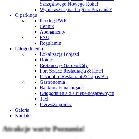
Szczęśliwego Nowego Roku!
Wybierasz się na Targi do Poznania?
O parkingu
Parking PWK
Cennik
Abonamenty
FAQ
Regulamin
Udogodnienia
Lokalizacja i dojazd
Hotele
Restauracje Garden City
Port Sołacz Restauracja & Hotel
Pasodobre Restaurant & Tapas Bar
Gastronomia
Bankomaty na targach
Udogodnienia dla niepełnosprawnych
Taxi
Pierwsza pomoc
Galeria
Kontakt
Atrakcje warte Poznania!