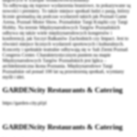
Tu odbywają się topowe wydarzenia branżowe, tu pokazywane są
nowości i premiery. To także miejsce spotkań ludzi z pasją, którzy
licznie gromadzą się podczas wydarzeń takich jak Poznań Game
Arena, Poznań Motor Show, Poznańskie Targi Książki czy Targi
Hobby. Na terenie Międzynarodowych Targów Poznańskich
odbywa się także wiele międzynarodowych kongresów i
konferencji, jak Szczyt Bałkanów Zachodnich czy Impact. Jest to
również miejsce licznych wydarzeń sportowych i kulturalnych.
Koncerty i spektakle teatralne odbywają się w Sali Ziemi Poznań
Congress Center. Charakterystycznym puntem na mapie
Międzynarodowych Targów Poznańskich jest Iglica –
architektoniczna ikona Poznania. Międzynarodowe Targi
Poznańskie od ponad 100 lat są przestrzenią spotkań, wymiany
myśli i idei.
GARDENcity Restaurants & Catering
https://garden-city.pl/pl
GARDENcity Restaurants & Catering