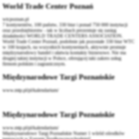
World Trade Center Poznań
wtcpoznan.pl
7 kontynentów, 100 państw, 330 biur i ponad 750 000 instytucji
oraz przedsiębiorstw - tak w liczbach prezentuje się zasięg
działalności WORLD TRADE CENTERS ASSOCIATION.
World Trade Center Poznań, podobnie jak pozostałe 330 biur WTC
w 100 krajach, na wszystkich kontynentach, aktywnie promuje
międzynarodowy handel i ułatwia kontakty biznesowe. Nie ma
drugiej takiej instytucji w Polsce, oferującej taki zakres usług
firmom polskim i zagranicznym.
Międzynarodowe Targi Poznańskie
www.mtp.pl/pl/kalendarium/
Międzynarodowe Targi Poznańskie
www.mtp.pl/pl/kalendarium/
Międzynarodowe Targi Poznańskie Numer 1 wśród ośrodków
targowych w Europie Środkowowschodniej!