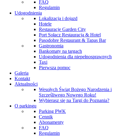
FAQ
Regulamin
Udogodnienia
Lokalizacja i dojazd
Hotele
Restauracje Garden City
Port Sołacz Restauracja & Hotel
Pasodobre Restaurant & Tapas Bar
Gastronomia
Bankomaty na targach
Udogodnienia dla niepełnosprawnych
Taxi
Pierwsza pomoc
Galeria
Kontakt
Aktualności
Wesołych Świąt Bożego Narodzenia i
Szczęśliwego Nowego Roku!
Wybierasz się na Targi do Poznania?
O parkingu
Parking PWK
Cennik
Abonamenty
FAQ
Regulamin