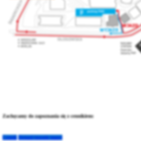
Zachęcamy do zapoznania się z cennikiem:
Cennik
Dojazd (google maps)