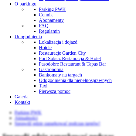
O parkingu
Parking PWK
Cennik
Abonamenty
FAQ
Regulamin
Udogodnienia
Lokalizacja i dojazd
Hotele
Restauracje Garden City
Port Sołacz Restauracja & Hotel
Pasodobre Restaurant & Tapas Bar
Gastronomia
Bankomaty na targach
Udogodnienia dla niepełnosprawnych
Taxi
Pierwsza pomoc
Galeria
Kontakt
Parking PWK
Aktualności
Sprawdź gdzie zaparkować podczas targów!