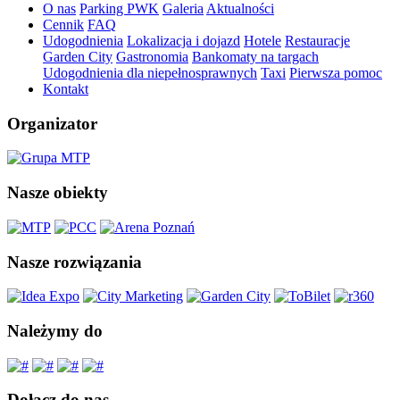
O nas
Parking PWK
Galeria
Aktualności
Cennik
FAQ
Udogodnienia
Lokalizacja i dojazd
Hotele
Restauracje
Garden City
Gastronomia
Bankomaty na targach
Udogodnienia dla niepełnosprawnych
Taxi
Pierwsza pomoc
Kontakt
Organizator
Nasze obiekty
Nasze rozwiązania
Należymy do
Dołącz do nas