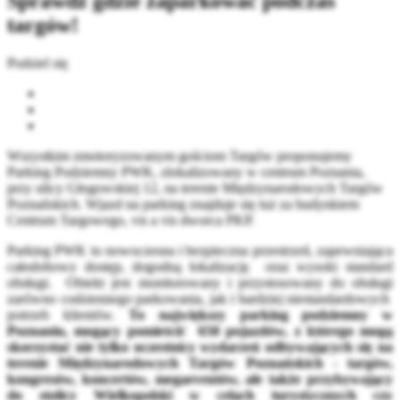
Sprawdź gdzie zaparkować podczas
targów!
Podziel się
Wszystkim zmotoryzowanym gościom Targów proponujemy
Parking Podziemny PWK, zlokalizowany w centrum Poznania,
przy ulicy Głogowskiej 12, na terenie Międzynarodowych Targów
Poznańskich. Wjazd na parking znajduje się tuż za budynkiem
Centrum Targowego, vis a vis dworca PKP.
Parking PWK to nowoczesna i bezpieczna przestrzeń, zapewniająca
całodobowy dostęp, dogodną lokalizację oraz wysoki standard
obsługi. Obiekt jest monitorowany i przystosowany do obsługi
zarówno codziennego parkowania, jak i bardziej niestandardowych
potrzeb klientów.
To największy parking podziemny w
Poznaniu, mogący pomieścić 650 pojazdów, z którego mogą
skorzystać nie tylko uczestnicy wydarzeń odbywających się na
terenie Międzynarodowych Targów Poznańskich - targów,
kongresów, koncertów, megaeventów, ale także przybywający
do stolicy Wielkopolski w celach turystycznych czy