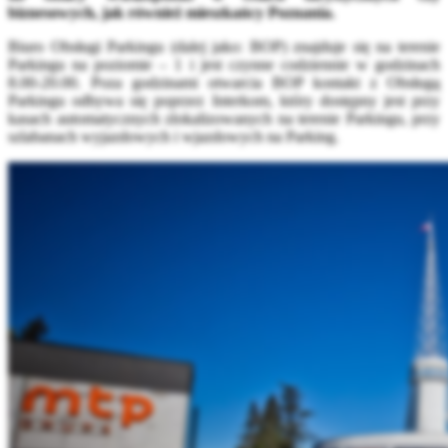
biznesowych, jak również mieszkańcy Poznania.
Biuro Obsługi Parkingu (dalej jako: BOP) znajduje się na terenie
Parkingu na poziomie – 1 i jest czynne codziennie w godzinach
8.00-20.00. Poza godzinami otwarcia BOP kontakt z Obsługą
Parkingu odbywa się poprzez Interkom, który dostępny jest przy
kasach automatycznych zlokalizowanych na terenie Parkingu, przy
szlabanach wyjazdowych i wjazdowych na Parking.