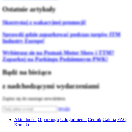
Ostatnie artykuły
Skorzystaj z wakacyjnej promocji!
Sprawdź gdzie zaparkować podczas targów ITM
Industry Europe!
Wybierasz się na Poznań Motor Show i TTM?
Zaparkuj na Parkingu Podziemnym PWK!
Bądź na bieżąco
z nadchodzącymi wydarzeniami
Zapisz się do naszego newslettera
Wyślij
Aktualności
O parkingu
Udogodnienia
Cennik
Galeria
FAQ
Kontakt