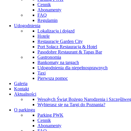
Cennik
Abonamenty
FAQ
Regulamin
Udogodnienia
Lokalizacja i dojazd
Hotele
Restauracje Garden City
Port Sołacz Restauracja & Hotel
Pasodobre Restaurant & Tapas Bar
Gastronomia
Bankomaty na targach
Udogodnienia dla niepełnosprawnych
Taxi
Pierwsza pomoc
Galeria
Kontakt
Aktualności
Wesołych Świąt Bożego Narodzenia i Szczęśliw
Wybierasz się na Targi do Poznania?
O parkingu
Parking PWK
Cennik
Abonamenty
FAQ