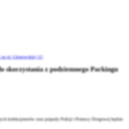
na ul. Głogowskiej 11!
o skorzystania z podziemnego Parkingu
nych kolekcjonerów oraz pojazdy Policji i Pomocy Drogowej będzie