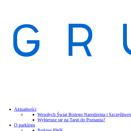
Aktualności
Wesołych Świąt Bożego Narodzenia i Szczęśliw
Wybierasz się na Targi do Poznania?
O parkingu
Parking PWK