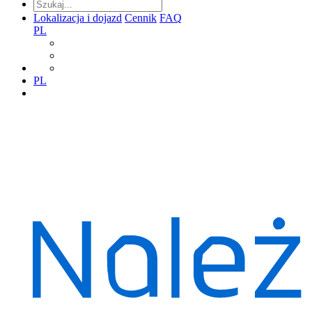
Lokalizacja i dojazd
Cennik
FAQ
PL
PL