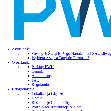
Aktualności
Wesołych Świąt Bożego Narodzenia i Szczęśliw
Wybierasz się na Targi do Poznania?
O parkingu
Parking PWK
Cennik
Abonamenty
FAQ
Regulamin
Udogodnienia
Lokalizacja i dojazd
Hotele
Restauracje Garden City
Port Sołacz Restauracja & Hotel