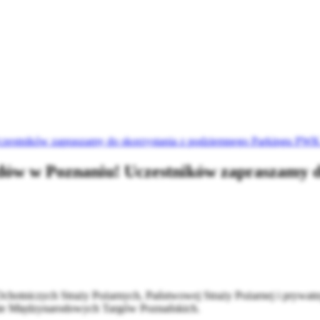
estników zapraszamy do skorzystania z podziemnego Parkingu PWK 
ów w Poznaniu! Uczestników zapraszamy d
o Ochotniczych Straży Pożarnych, Państwowej Straży Pożarnej i prywat
renie Międzynarodowych Targów Poznańskich.