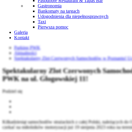
Pasodobre Restaurant & Tapas Bar
Gastronomia
Bankomaty na targach
Udogodnienia dla niepełnosprawnych
Taxi
Pierwsza pomoc
Galeria
Kontakt
Parking PWK
Aktualności
Spektakularny Zlot Czerwonych Samochodów w Poznaniu! Ucz
Spektakularny Zlot Czerwonych Samochod
PWK na ul. Głogowskiej 11!
Podziel się
Kilkadziesiąt samochodów strażackich z całej Polski, należących d
czekać na miłośników motoryzacji już 19 sierpnia 2023 roku na te