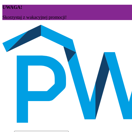
UWAGA!
Skorzystaj z wakacyjnej promocji!