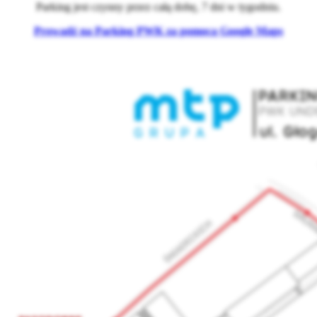
Parking jest czynny przez całą dobę, 7 dni w tygodniu.
Prowadź na Parking PWK za pomocą Google Maps