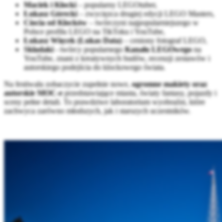
Maciek i Klocki
– popularny LEGOtuber,
Łukasz Górecki
– zwycięzca drugiej edycji LEGO Masters,
Ciocia od Klocków
– twórczyni najpopularniejszego w
Polsce profilu LEGO na TikToku i YouTube,
Łukasz Więcek (Lukas Data)
– ceniony fotograf LEGO,
Składaki
- twórcy popularnego
Kanału LEGOwego
na
YouTube, znani z kreatywnych budów, recenzji zestawów i
autorskiego podejścia do klockowego świata.
Na festiwalu zobaczycie zupełnie nowe,
ogromne makiety oraz
autorskie MOC-e
przedstawiające miasta, światy fantasy, pojazdy i
sceny pełne detali. To prawdziwe laboratorium wyobraźni, które
zachwyca zarówno młodszych, jak i starszych uczestników.