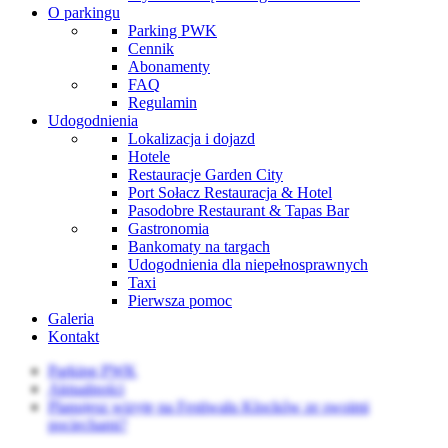
O parkingu
Parking PWK
Cennik
Abonamenty
FAQ
Regulamin
Udogodnienia
Lokalizacja i dojazd
Hotele
Restauracje Garden City
Port Sołacz Restauracja & Hotel
Pasodobre Restaurant & Tapas Bar
Gastronomia
Bankomaty na targach
Udogodnienia dla niepełnosprawnych
Taxi
Pierwsza pomoc
Galeria
Kontakt
Parking PWK
Aktualności
Planujesz wizytę na Festiwalu Klocków ze swoimi
pociechami?