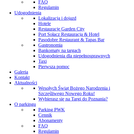
FAQ
Regulamin
Udogodnienia
Lokalizacja i dojazd
Hotele
Restauracje Garden City
Port Sołacz Restauracja & Hotel
Pasodobre Restaurant & Tapas Bar
Gastronomia
Bankomaty na targach
Udogodnienia dla niepełnosprawnych
Taxi
Pierwsza pomoc
Galeria
Kontakt
Aktualności
Wesołych Świąt Bożego Narodzenia i
Szczęśliwego Nowego Roku!
Wybierasz się na Targi do Poznania?
O parkingu
Parking PWK
Cennik
Abonamenty
FAQ
Regulamin