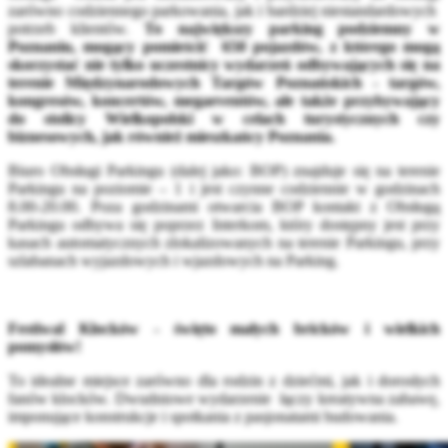
zarówno codziennego parkowania, jak i bardziej niestandardowych
potrzeb klientów.
To największy parking podziemny w
Poznaniu, mogący pomieścić 650 pojazdów, z którego mogą
skorzystać nie tylko uczestnicy wydarzeń odbywających się na
terenie Międzynarodowych Targów Poznańskich - targów,
kongresów, koncertów, megaeventów, ale także przybywający
do stolicy Wielkopolski w celach turystycznych czy
biznesowych, jak również mieszkańcy Poznania.
Biuro Obsługi Parkingu (dalej jako: BOP) znajduje się na terenie
Parkingu na poziomie – 1 i jest czynne codziennie w godzinach
8.00-20.00. Poza godzinami otwarcia BOP kontakt z Obsługą
Parkingu odbywa się poprzez Interkom, który dostępny jest przy
kasach automatycznych zlokalizowanych na terenie Parkingu, przy
szlabanach wyjazdowych i wjazdowych na Parking.
Festiwal Klocków - święto małych bricków i wielkich
pomysłów!
To idealne miejsce zarówno dla rodzin z dziećmi, jak i dorosłych
fanów klocków. Dwudniowe wydarzenie łączy kreatywna zabawę,
imponujące konstrukcje i spotkania z pasjonatami budowania.