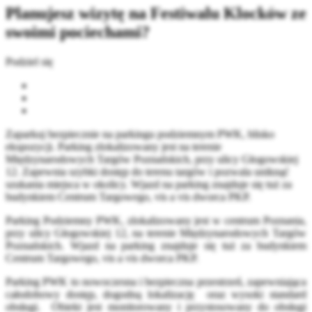
Planujesz wizytę na Festiwalu Klocków ze
swoimi pociechami?
Podziel się
Zaparkuj bezpiecznie na parkingu podziemnym PWK, blisko
ekspozycji. Parking zlokalizowany jest na terenie
Międzynarodowych Targów Poznańskich, przy ulicy Głogowskiej
12. Zapewnia szybki dostęp do terenu targów i pozwala uniknąć
szukania miejsca w okolicy. Wjazd na parking znajduje się tuż za
budynkiem Centrum Targowego, vis a vis dworca PKP.
Parking Podziemny PWK, zlokalizowany jest w centrum Poznania,
przy ulicy Głogowskiej 12, na terenie Międzynarodowych Targów
Poznańskich. Wjazd na parking znajduje się tuż za budynkiem
Centrum Targowego, vis a vis dworca PKP.
Parking PWK to nowoczesna i bezpieczna przestrzeń, zapewniająca
całodobowy dostęp, dogodną lokalizację oraz wysoki standard
obsługi. Obiekt jest monitorowany i przystosowany do obsługi