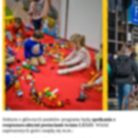
Jednym z głównych punktów programu będą
spotkania z
rozpoznawalnymi postaciami świata LEGO
. Wśród
zaproszonych gości znajdą się m.in.: