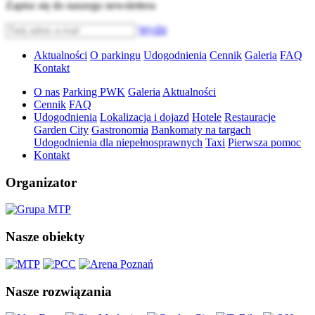
Zapisz się do naszego newslettera
Wyślij
Aktualności
O parkingu
Udogodnienia
Cennik
Galeria
FAQ
Kontakt
O nas
Parking PWK
Galeria
Aktualności
Cennik
FAQ
Udogodnienia
Lokalizacja i dojazd
Hotele
Restauracje
Garden City
Gastronomia
Bankomaty na targach
Udogodnienia dla niepełnosprawnych
Taxi
Pierwsza pomoc
Kontakt
Organizator
Nasze obiekty
Nasze rozwiązania