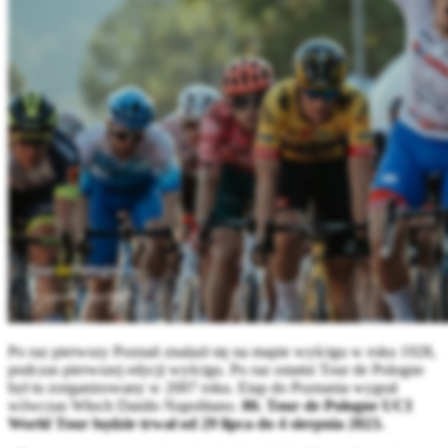
Po raz pierwszy Poznań znalazł się na mapie wyścigu w roku 1928,
podczas pierwszej edycji wyścigu. Po raz ostatni Tour de Pologne
był tu zorganizowany w 2007 roku. Etap do Poznania wygrał
wówczas Włoch Danilo Napolitano.
80. Tour de Pologne UCI
World Tour będzie trwał od 29 lipca do 4 sierpnia 2023.