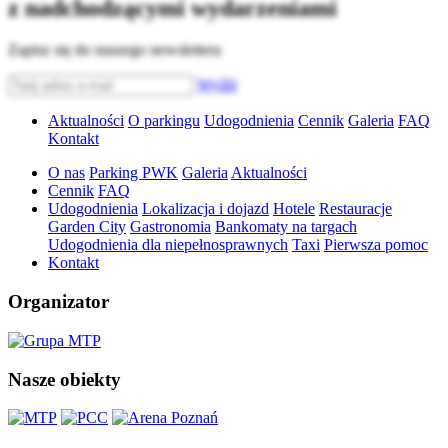
z nadchodzącymi wydarzeniami
Zapisz się do naszego newslettera
Wyślij
Aktualności
O parkingu
Udogodnienia
Cennik
Galeria
FAQ
Kontakt
O nas
Parking PWK
Galeria
Aktualności
Cennik
FAQ
Udogodnienia
Lokalizacja i dojazd
Hotele
Restauracje
Garden City
Gastronomia
Bankomaty na targach
Udogodnienia dla niepełnosprawnych
Taxi
Pierwsza pomoc
Kontakt
Organizator
Nasze obiekty