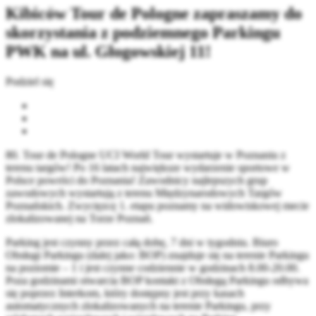
Kibiców Tour de Pologne zapraszamy do
skorzystania z podziemnego Parkingu
PWK na ul. Głogowskiej 11!
Podziel się
80. Tour de Pologne UCI World Tour wystartuje w Poznaniu z
terenu targów! Po 16 latach największe wydarzenie sportowe w
Polsce powróci do Poznania! Zawodnicy najlepszych grup
zawodowych wystartują z terenu Międzynarodowych Targów
Poznańskich. Zwycięzcę 1. etapu poznamy na widowiskowej mecie
zlokalizowanej na Torze Poznań.
Parking jest czynny przez całą dobę, 7 dni w tygodniu. Biuro
Obsługi Parkingu (dalej jako: BOP) znajduje się na terenie Parkingu
na poziomie – 1 i jest czynne codziennie w godzinach 8.00-20.00.
Poza godzinami otwarcia BOP kontakt z Obsługą Parkingu odbywa
się poprzez Interkom, który dostępny jest przy kasach
automatycznych zlokalizowanych na terenie Parkingu, przy