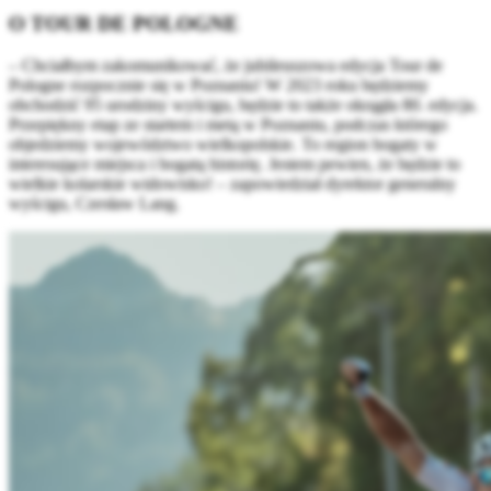
O TOUR DE POLOGNE
– Chciałbym zakomunikować, że jubileuszowa edycja Tour de
Pologne rozpocznie się w Poznaniu! W 2023 roku będziemy
obchodzić 95 urodziny wyścigu, będzie to także okrągła 80. edycja.
Przepiękny etap ze startem i metą w Poznaniu, podczas którego
objedziemy województwo wielkopolskie. To region bogaty w
interesujące miejsca i bogatą historię. Jestem pewien, że będzie to
wielkie kolarskie widowisko! – zapowiedział dyrektor generalny
wyścigu, Czesław Lang.