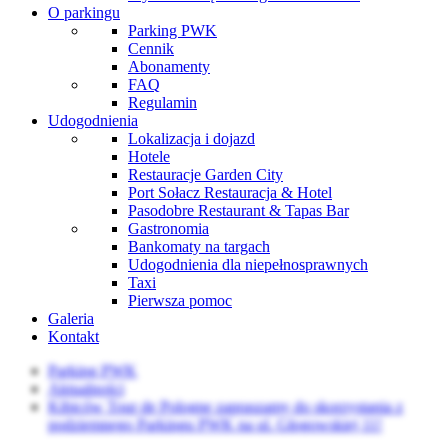
O parkingu
Parking PWK
Cennik
Abonamenty
FAQ
Regulamin
Udogodnienia
Lokalizacja i dojazd
Hotele
Restauracje Garden City
Port Sołacz Restauracja & Hotel
Pasodobre Restaurant & Tapas Bar
Gastronomia
Bankomaty na targach
Udogodnienia dla niepełnosprawnych
Taxi
Pierwsza pomoc
Galeria
Kontakt
Parking PWK
Aktualności
Kibiców Tour de Pologne zapraszamy do skorzystania z
podziemnego Parkingu PWK na ul. Głogowskiej 11!