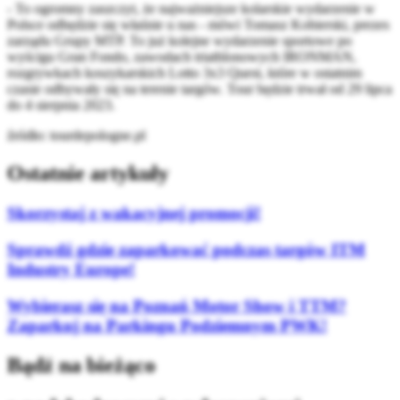
- To ogromny zaszczyt, że najważniejsze kolarskie wydarzenie w
Polsce odbędzie się właśnie u nas - mówi Tomasz Kobierski, prezes
zarządu Grupy MTP. To już kolejne wydarzenie sportowe po
wyścigu Gran Fondo, zawodach triathlonowych IRONMAN,
rozgrywkach koszykarskich Lotto 3x3 Quest, które w ostatnim
czasie odbywały się na terenie targów. Tour będzie trwał od 29 lipca
do 4 sierpnia 2023.
źródło: tourdepologne.pl
Ostatnie artykuły
Skorzystaj z wakacyjnej promocji!
Sprawdź gdzie zaparkować podczas targów ITM
Industry Europe!
Wybierasz się na Poznań Motor Show i TTM?
Zaparkuj na Parkingu Podziemnym PWK!
Bądź na bieżąco