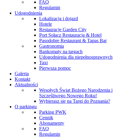
FAQ
Regulamin
Udogodnienia
Lokalizacja i dojazd
Hotele
Restauracje Garden City
Port Sołacz Restauracja & Hotel
Pasodobre Restaurant & Tapas Bar
Gastronomia
Bankomaty na targach
Udogodnienia dla niepełnosprawnych
Taxi
Pierwsza pomoc
Galeria
Kontakt
Aktualności
Wesołych Świąt Bożego Narodzenia i
Szczęśliwego Nowego Roku!
Wybierasz się na Targi do Poznania?
O parkingu
Parking PWK
Cennik
Abonamenty
FAQ
Regulamin