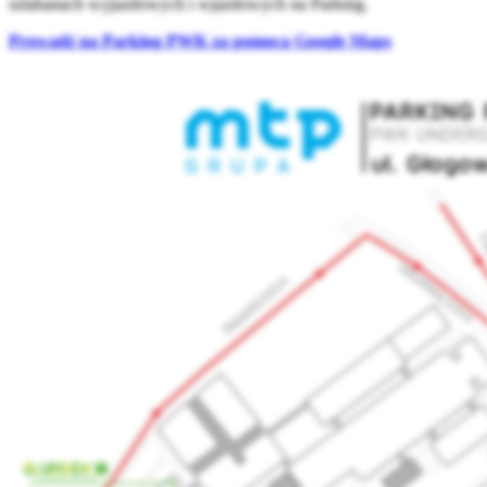
szlabanach wyjazdowych i wjazdowych na Parking.
Prowadź na Parking PWK za pomocą Google Maps