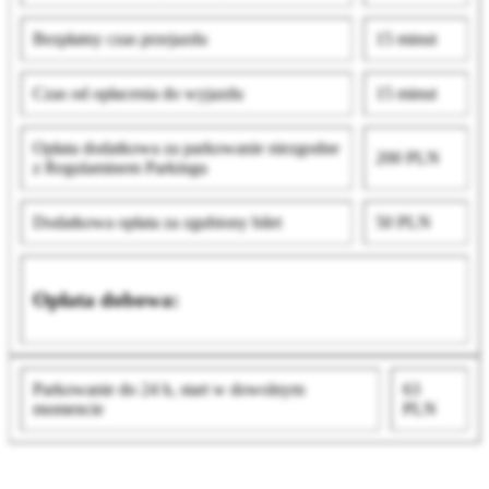
Bezpłatny czas przejazdu
15 minut
Czas od opłacenia do wyjazdu
15 minut
Opłata dodatkowa za parkowanie niezgodne
200 PLN
z Regulaminem Parkingu
Dodatkowa opłata za zgubiony bilet
50 PLN
Opłata dobowa:
Parkowanie do 24 h, start w dowolnym
63
momencie
PLN